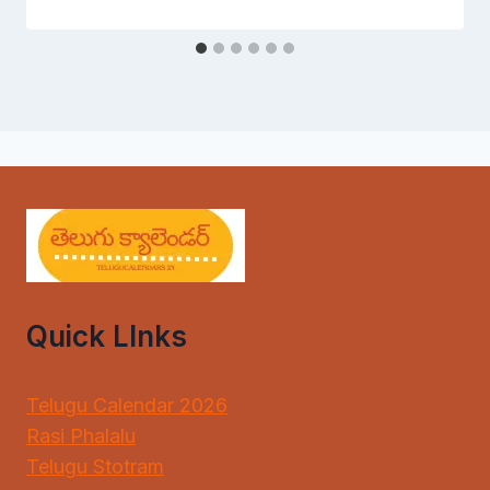
Quick LInks
Telugu Calendar 2026
Rasi Phalalu
Telugu Stotram