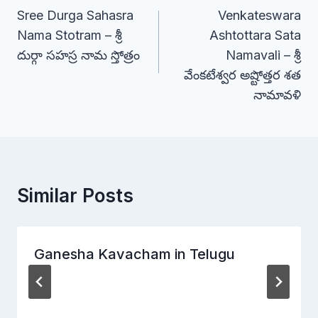
Sree Durga Sahasra
Venkateswara
navigation
Nama Stotram – శ్రీ
Ashtottara Sata
దుర్గా సహస్ర నామ స్తోత్రం
Namavali – శ్రీ
వేంకటేశ్వర అష్టోత్తర శత
నామావళి
Similar Posts
Ganesha Kavacham in Telugu