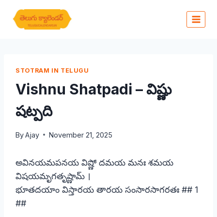
Skip
to
content
STOTRAM IN TELUGU
Vishnu Shatpadi – విష్ణు
షట్పది
By
Ajay
November 21, 2025
అవినయమపనయ విష్ణో దమయ మనః శమయ
విషయమృగతృష్ణామ్ ।
భూతదయాం విస్తారయ తారయ సంసారసాగరతః ## 1
##