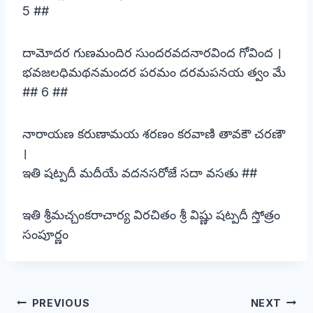
5 ##
దామోదర గుణమందిర సుందరవదనారవింద గోవింద ।
భవజలధిమథనమందర పరమం దరమపనయ త్వం మే
## 6 ##
నారాయణ కరుణామయ శరణం కరవాణి తావకౌ చరణౌ
।
ఇతి షట్పదీ మదీయే వదనసరోజే సదా వసతు ##
ఇతి శ్రీమచ్చంకరాచార్య విరచితం శ్రీ విష్ణు షట్పదీ స్తోత్రం
సంపూర్ణం
Post
PREVIOUS
NEXT