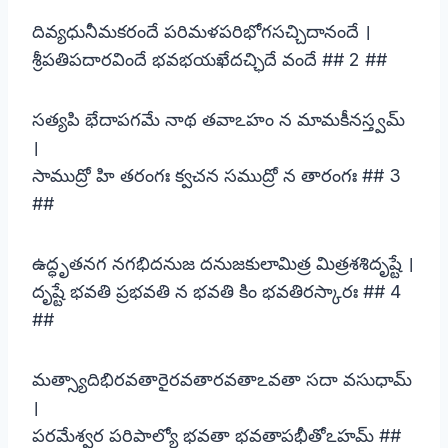
దివ్యధునీమకరందే పరిమళపరిభోగసచ్చిదానందే ।
శ్రీపతిపదారవిందే భవభయఖేదచ్ఛిదే వందే ## 2 ##
సత్యపి భేదాపగమే నాథ తవాఽహం న మామకీనస్త్వమ్
।
సాముద్రో హి తరంగః క్వచన సముద్రో న తారంగః ## 3
##
ఉద్ధృతనగ నగభిదనుజ దనుజకులామిత్ర మిత్రశశిదృష్టే ।
దృష్టే భవతి ప్రభవతి న భవతి కిం భవతిరస్కారః ## 4
##
మత్స్యాదిభిరవతారైరవతారవతాఽవతా సదా వసుధామ్
।
పరమేశ్వర పరిపాల్యో భవతా భవతాపభీతోఽహమ్ ##