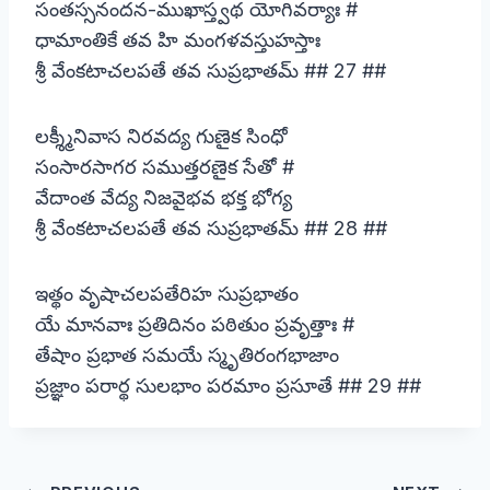
సంతస్సనందన-ముఖాస్త్వథ యోగివర్యాః #
ధామాంతికే తవ హి మంగళవస్తుహస్తాః
శ్రీ వేంకటాచలపతే తవ సుప్రభాతమ్ ## 27 ##
లక్శ్మీనివాస నిరవద్య గుణైక సింధో
సంసారసాగర సముత్తరణైక సేతో #
వేదాంత వేద్య నిజవైభవ భక్త భోగ్య
శ్రీ వేంకటాచలపతే తవ సుప్రభాతమ్ ## 28 ##
ఇత్థం వృషాచలపతేరిహ సుప్రభాతం
యే మానవాః ప్రతిదినం పఠితుం ప్రవృత్తాః #
తేషాం ప్రభాత సమయే స్మృతిరంగభాజాం
ప్రజ్ఞాం పరార్థ సులభాం పరమాం ప్రసూతే ## 29 ##