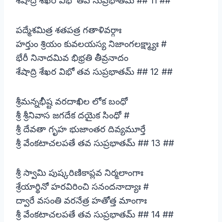
శేషాద్రి శేఖర విభో తవ సుప్రభాతమ్ ## 11 ##
పద్మేశమిత్ర శతపత్ర గతాళివర్గాః
హర్తుం శ్రియం కువలయస్య నిజాంగలక్ష్మ్యాః #
భేరీ నినాదమివ భిభ్రతి తీవ్రనాదం
శేషాద్రి శేఖర విభో తవ సుప్రభాతమ్ ## 12 ##
శ్రీమన్నభీష్ట వరదాఖిల లోక బంధో
శ్రీ శ్రీనివాస జగదేక దయైక సింధో #
శ్రీ దేవతా గృహ భుజాంతర దివ్యమూర్తే
శ్రీ వేంకటాచలపతే తవ సుప్రభాతమ్ ## 13 ##
శ్రీ స్వామి పుష్కరిణికాప్లవ నిర్మలాంగాః
శ్రేయార్థినో హరవిరించి సనందనాద్యాః #
ద్వారే వసంతి వరనేత్ర హతోత్త మాంగాః
శ్రీ వేంకటాచలపతే తవ సుప్రభాతమ్ ## 14 ##