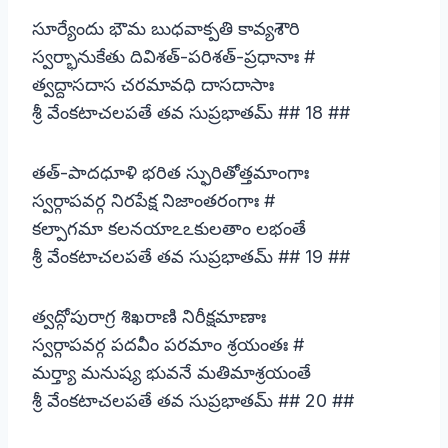
సూర్యేందు భౌమ బుధవాక్పతి కావ్యశౌరి
స్వర్భానుకేతు దివిశత్-పరిశత్-ప్రధానాః #
త్వద్దాసదాస చరమావధి దాసదాసాః
శ్రీ వేంకటాచలపతే తవ సుప్రభాతమ్ ## 18 ##
తత్-పాదధూళి భరిత స్ఫురితోత్తమాంగాః
స్వర్గాపవర్గ నిరపేక్ష నిజాంతరంగాః #
కల్పాగమా కలనయాఽఽకులతాం లభంతే
శ్రీ వేంకటాచలపతే తవ సుప్రభాతమ్ ## 19 ##
త్వద్గోపురాగ్ర శిఖరాణి నిరీక్షమాణాః
స్వర్గాపవర్గ పదవీం పరమాం శ్రయంతః #
మర్త్యా మనుష్య భువనే మతిమాశ్రయంతే
శ్రీ వేంకటాచలపతే తవ సుప్రభాతమ్ ## 20 ##