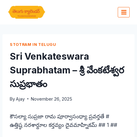
Skip
to
content
STOTRAM IN TELUGU
Sri Venkateswara
Suprabhatam – శ్రీ వేంకటేశ్వర
సుప్రభాతం
By
Ajay
November 26, 2025
కౌసల్యా సుప్రజా రామ పూర్వాసంధ్యా ప్రవర్తతే #
ఉత్తిష్ఠ నరశార్దూల కర్తవ్యం దైవమాహ్నికమ్ ## 1 ##