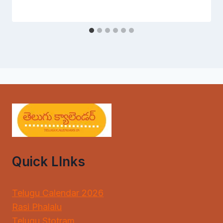
Quick LInks
Telugu Calendar 2026
Rasi Phalalu
Telugu Stotram