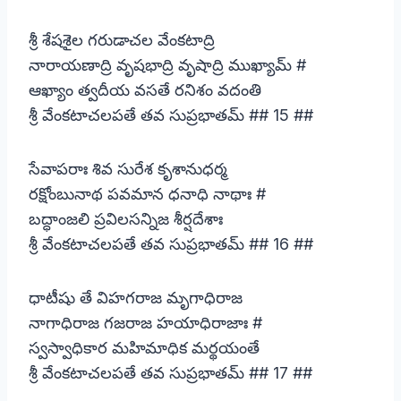
శ్రీ శేషశైల గరుడాచల వేంకటాద్రి
నారాయణాద్రి వృషభాద్రి వృషాద్రి ముఖ్యామ్ #
ఆఖ్యాం త్వదీయ వసతే రనిశం వదంతి
శ్రీ వేంకటాచలపతే తవ సుప్రభాతమ్ ## 15 ##
సేవాపరాః శివ సురేశ కృశానుధర్మ
రక్షోంబునాథ పవమాన ధనాధి నాథాః #
బద్ధాంజలి ప్రవిలసన్నిజ శీర్షదేశాః
శ్రీ వేంకటాచలపతే తవ సుప్రభాతమ్ ## 16 ##
ధాటీషు తే విహగరాజ మృగాధిరాజ
నాగాధిరాజ గజరాజ హయాధిరాజాః #
స్వస్వాధికార మహిమాధిక మర్థయంతే
శ్రీ వేంకటాచలపతే తవ సుప్రభాతమ్ ## 17 ##