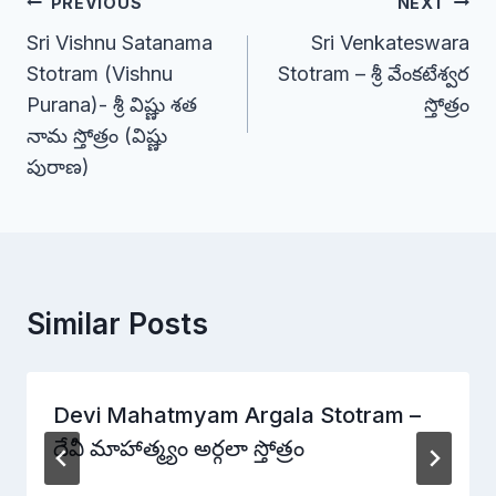
Post
PREVIOUS
NEXT
Sri Vishnu Satanama
Sri Venkateswara
navigation
Stotram (Vishnu
Stotram – శ్రీ వేంకటేశ్వర
Purana)- శ్రీ విష్ణు శత
స్తోత్రం
నామ స్తోత్రం (విష్ణు
పురాణ)
Similar Posts
Devi Mahatmyam Argala Stotram –
దేవీ మాహాత్మ్యం అర్గలా స్తోత్రం