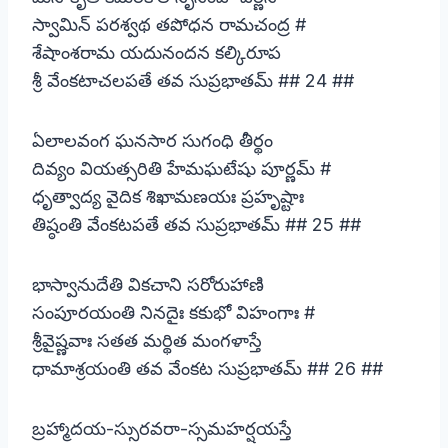
స్వామిన్ పరశ్వథ తపోధన రామచంద్ర #
శేషాంశరామ యదునందన కల్కిరూప
శ్రీ వేంకటాచలపతే తవ సుప్రభాతమ్ ## 24 ##
ఏలాలవంగ ఘనసార సుగంధి తీర్థం
దివ్యం వియత్సరితి హేమఘటేషు పూర్ణమ్ #
ధృత్వాద్య వైదిక శిఖామణయః ప్రహృష్టాః
తిష్ఠంతి వేంకటపతే తవ సుప్రభాతమ్ ## 25 ##
భాస్వానుదేతి వికచాని సరోరుహాణి
సంపూరయంతి నినదైః కకుభో విహంగాః #
శ్రీవైష్ణవాః సతత మర్థిత మంగళాస్తే
ధామాశ్రయంతి తవ వేంకట సుప్రభాతమ్ ## 26 ##
బ్రహ్మాదయ-స్సురవరా-స్సమహర్షయస్తే