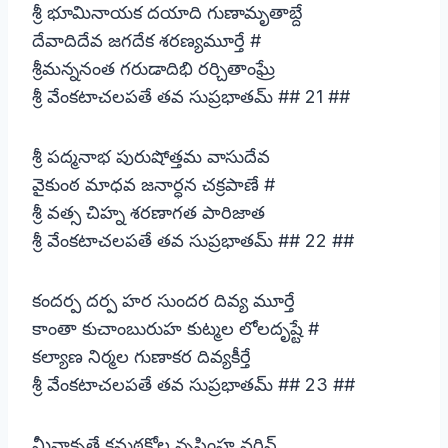
శ్రీ భూమినాయక దయాది గుణామృతాబ్దే
దేవాదిదేవ జగదేక శరణ్యమూర్తే #
శ్రీమన్ననంత గరుడాదిభి రర్చితాంఘ్రే
శ్రీ వేంకటాచలపతే తవ సుప్రభాతమ్ ## 21 ##
శ్రీ పద్మనాభ పురుషోత్తమ వాసుదేవ
వైకుంఠ మాధవ జనార్ధన చక్రపాణే #
శ్రీ వత్స చిహ్న శరణాగత పారిజాత
శ్రీ వేంకటాచలపతే తవ సుప్రభాతమ్ ## 22 ##
కందర్ప దర్ప హర సుందర దివ్య మూర్తే
కాంతా కుచాంబురుహ కుట్మల లోలదృష్టే #
కల్యాణ నిర్మల గుణాకర దివ్యకీర్తే
శ్రీ వేంకటాచలపతే తవ సుప్రభాతమ్ ## 23 ##
మీనాకృతే కమఠకోల నృసింహ వర్ణిన్