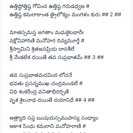
ఉత్తిష్ఠోత్తిష్ఠ గోవింద ఉత్తిష్ఠ గరుడధ్వజ #
ఉత్తిష్ఠ కమలాకాంత త్రైలోక్యం మంగళం కురు ## 2 ##
మాతస్సమస్త జగతాం మధుకైటభారేః
వక్షోవిహారిణి మనోహర దివ్యమూర్తే #
శ్రీస్వామిని శ్రితజనప్రియ దానశీలే
శ్రీ వేంకటేశ దయితే తవ సుప్రభాతమ్ ## 3 ##
తవ సుప్రభాతమరవింద లోచనే
భవతు ప్రసన్నముఖ చంద్రమండలే #
విధి శంకరేంద్ర వనితాభిరర్చితే
వృశ శైలనాథ దయితే దయానిధే ## 4 ##
అత్ర్యాది సప్త ఋషయస్సముపాస్య సంధ్యాం
ఆకాశ సింధు కమలాని మనోహరాణి #