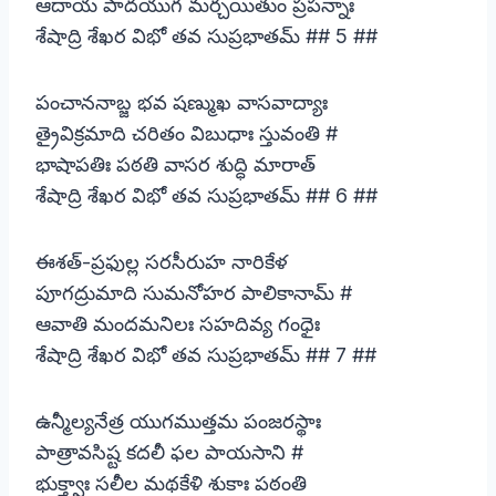
ఆదాయ పాదయుగ మర్చయితుం ప్రపన్నాః
శేషాద్రి శేఖర విభో తవ సుప్రభాతమ్ ## 5 ##
పంచాననాబ్జ భవ షణ్ముఖ వాసవాద్యాః
త్రైవిక్రమాది చరితం విబుధాః స్తువంతి #
భాషాపతిః పఠతి వాసర శుద్ధి మారాత్
శేషాద్రి శేఖర విభో తవ సుప్రభాతమ్ ## 6 ##
ఈశత్-ప్రఫుల్ల సరసీరుహ నారికేళ
పూగద్రుమాది సుమనోహర పాలికానామ్ #
ఆవాతి మందమనిలః సహదివ్య గంధైః
శేషాద్రి శేఖర విభో తవ సుప్రభాతమ్ ## 7 ##
ఉన్మీల్యనేత్ర యుగముత్తమ పంజరస్థాః
పాత్రావసిష్ట కదలీ ఫల పాయసాని #
భుక్త్వాః సలీల మథకేళి శుకాః పఠంతి