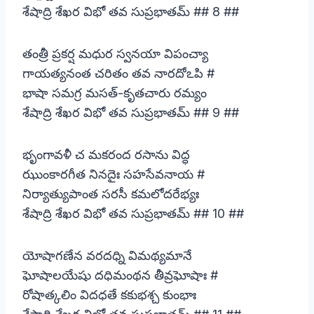
శేషాద్రి శేఖర విభో తవ సుప్రభాతమ్ ## 8 ##
తంత్రీ ప్రకర్ష మధుర స్వనయా విపంచ్యా
గాయత్యనంత చరితం తవ నారదోఽపి #
భాషా సమగ్ర మసత్-కృతచారు రమ్యం
శేషాద్రి శేఖర విభో తవ సుప్రభాతమ్ ## 9 ##
భృంగావళీ చ మకరంద రసాను విద్ధ
ఝుంకారగీత నినదైః సహసేవనాయ #
నిర్యాత్యుపాంత సరసీ కమలోదరేభ్యః
శేషాద్రి శేఖర విభో తవ సుప్రభాతమ్ ## 10 ##
యోషాగణేన వరదధ్ని విమథ్యమానే
ఘోషాలయేషు దధిమంథన తీవ్రఘోషాః #
రోషాత్కలిం విదధతే కకుభశ్చ కుంభాః